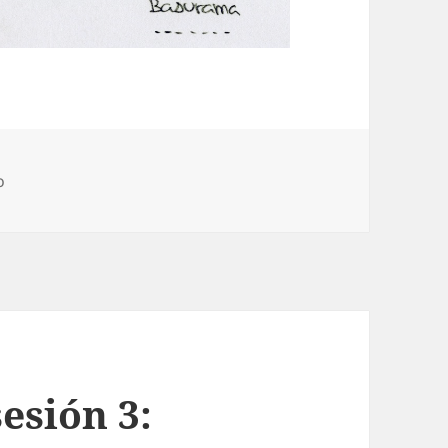
o
esión 3: