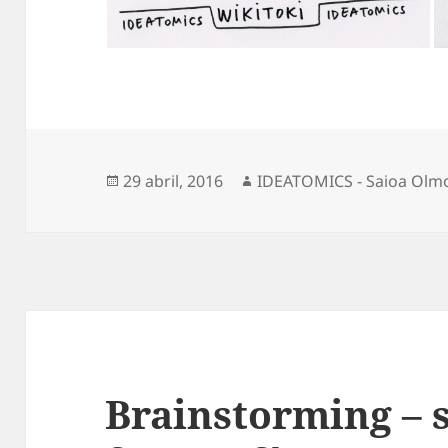
Publicado
Autor
29 abril, 2016
IDEATOMICS - Saioa Olm
el
Brainstorming – s