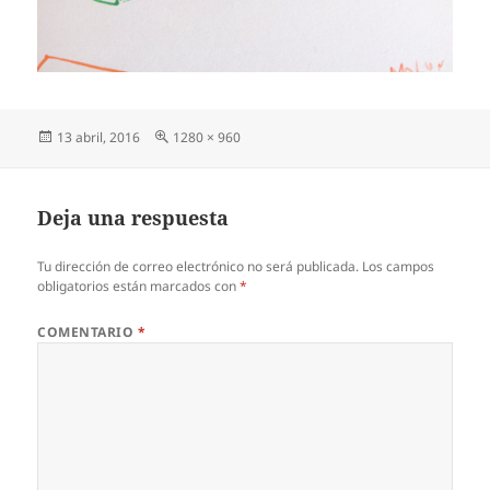
Publicado
Tamaño
13 abril, 2016
1280 × 960
el
completo
Deja una respuesta
Tu dirección de correo electrónico no será publicada.
Los campos
obligatorios están marcados con
*
COMENTARIO
*