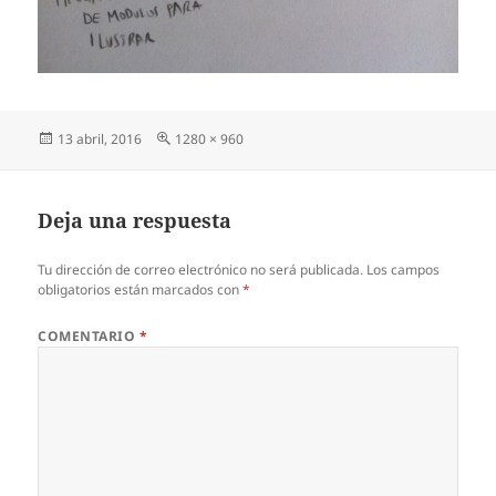
Publicado
Tamaño
13 abril, 2016
1280 × 960
el
completo
Deja una respuesta
Tu dirección de correo electrónico no será publicada.
Los campos
obligatorios están marcados con
*
COMENTARIO
*