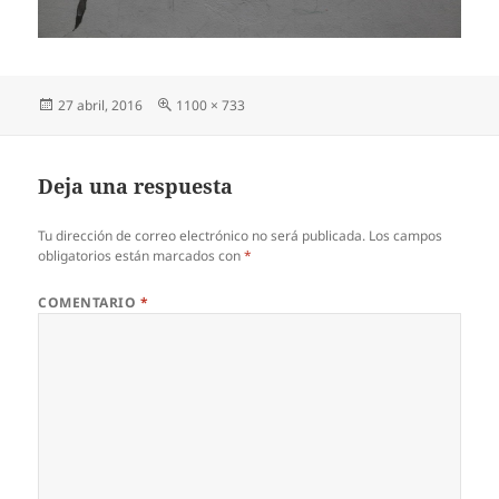
Publicado
Tamaño
27 abril, 2016
1100 × 733
el
completo
Deja una respuesta
Tu dirección de correo electrónico no será publicada.
Los campos
obligatorios están marcados con
*
COMENTARIO
*