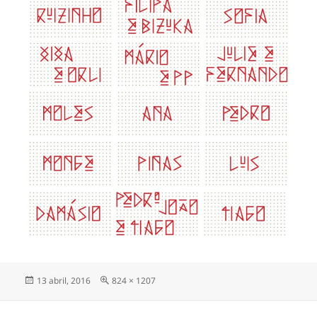
Publicado
Tamaño
13 abril, 2016
824 × 1207
el
completo