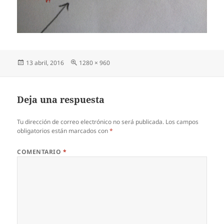
Publicado
Tamaño
13 abril, 2016
1280 × 960
el
completo
Deja una respuesta
Tu dirección de correo electrónico no será publicada.
Los campos
obligatorios están marcados con
*
COMENTARIO
*