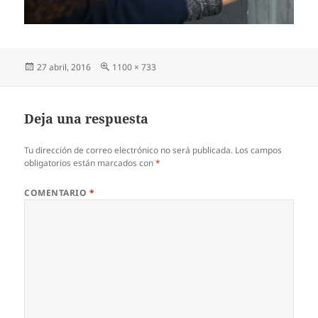
Publicado
Tamaño
27 abril, 2016
1100 × 733
el
completo
Deja una respuesta
Tu dirección de correo electrónico no será publicada.
Los campos
obligatorios están marcados con
*
COMENTARIO
*