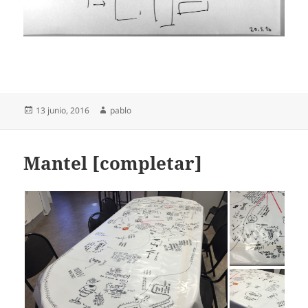
Publicado
Autor
13 junio, 2016
pablo
el
Mantel [completar]