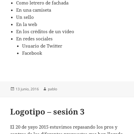
Como letrero de fachada
En una camiseta
Un sello
En la web
En los créditos de un vídeo
En redes sociales
Usuario de Twitter
Facebook
Publicado
Autor
13 junio, 2016
pablo
el
Logotipo – sesión 3
El 20 de yayo 2015 estuvimos repasando los pros y