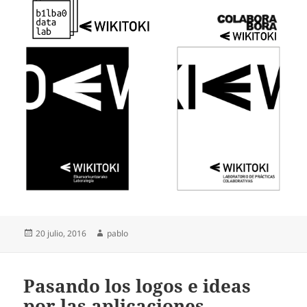
Publicado
Autor
20 julio, 2016
pablo
el
Pasando los logos e ideas
por las aplicaciones