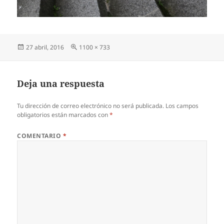
Publicado
Tamaño
27 abril, 2016
1100 × 733
el
completo
Deja una respuesta
Tu dirección de correo electrónico no será publicada.
Los campos
obligatorios están marcados con
*
COMENTARIO
*